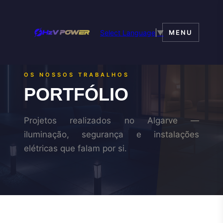
Select Language
▼
MENU
OS NOSSOS TRABALHOS
PORTFÓLIO
Projetos realizados no Algarve —
iluminação, segurança e instalações
elétricas que falam por si.