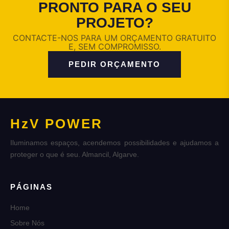
PRONTO PARA O SEU
PROJETO?
CONTACTE-NOS PARA UM ORÇAMENTO GRATUITO
E, SEM COMPROMISSO.
PEDIR ORÇAMENTO
HzV POWER
Iluminamos espaços, acendemos possibilidades e ajudamos a
proteger o que é seu. Almancil, Algarve.
PÁGINAS
Home
Sobre Nós