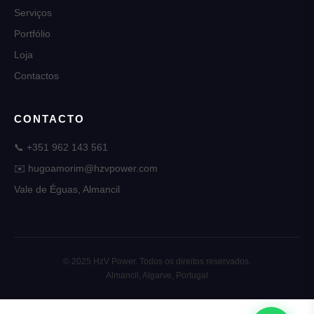
Serviços
Portfólio
Loja
Contactos
CONTACTO
📞 +351 962 143 561
✉️ hugoamorim@hzvpower.com
Vale de Éguas, Almancil
© 2025 HzV Power. Todos os direitos reservados.
Almancil, Algarve, Portugal