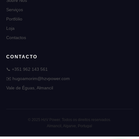
Sobre Nós
Serviços
Portfólio
Loja
Contactos
CONTACTO
📞 +351 962 143 561
✉️ hugoamorim@hzvpower.com
Vale de Éguas, Almancil
© 2025 HzV Power. Todos os direitos reservados.
Almancil, Algarve, Portugal